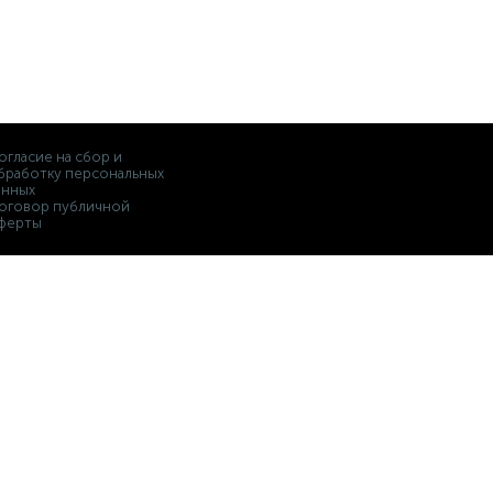
огласие на сбор и
бработку персональных
анных
оговор публичной
ферты