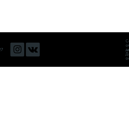
С
о
27
д
Д
о