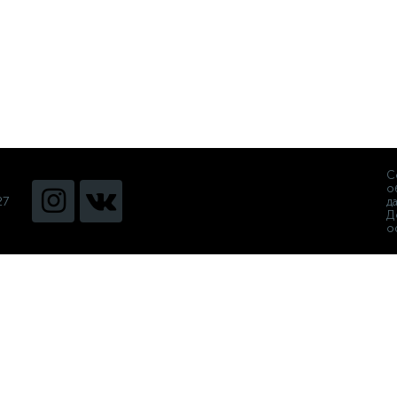
С
о
27
д
Д
о