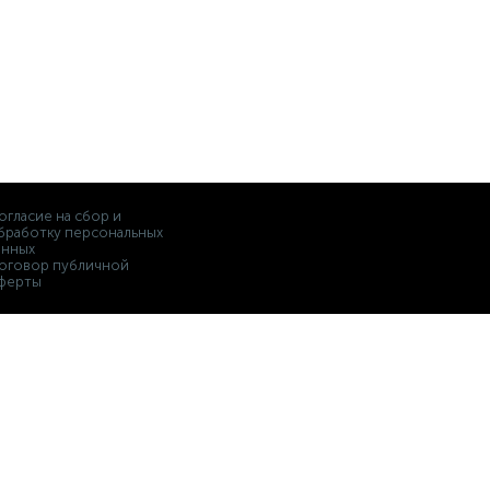
огласие на сбор и
бработку персональных
анных
оговор публичной
ферты