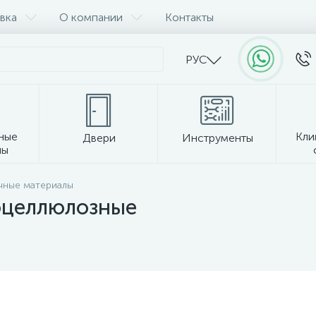
вка
О компании
Контакты
РУС
ные
Кли
Двери
Инструменты
лы
Прочее
чные материалы
оцеллюлозные