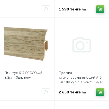
1 590 тенге
/шт
Плинтус 617 DECORUM
Профиль
2,2м, 40шт, new
стыкоперекрывающий А-5
КД 180 с/о 39,5мм/1,8м/12
Дуб темный
2 850 тенге
/шт