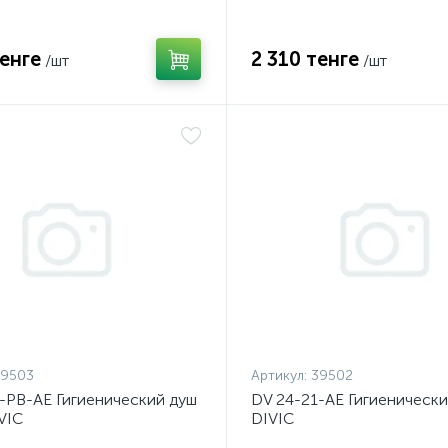
тенге
2 310 тенге
/шт
/шт
39503
Артикул:
39502
-PB-AE Гигиенический душ
DV 24-21-AE Гигиенически
VIC
DIVIC