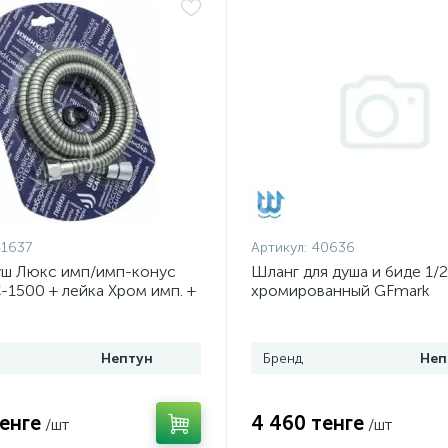
1637
Артикул:
40636
уш Люкс имп/имп-конус
Шланг для душа и биде 1/2
-1500 + лейка Хром имп. +
хромированный GFmark
ожем упак СКИН
(3781GFmark)
Нептун
Бренд
Неп
тенге
4 460 тенге
/шт
/шт