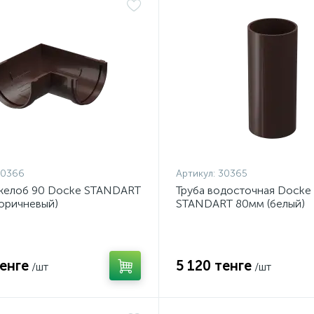
30366
Артикул:
30365
 желоб 90 Docke STANDART
Труба водосточная Docke
оричневый)
STANDART 80мм (белый)
тенге
5 120 тенге
/шт
/шт