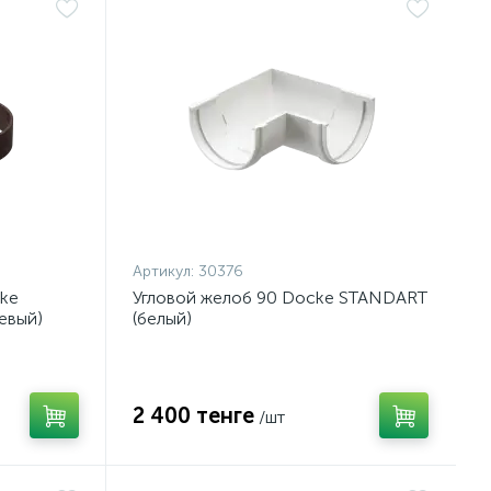
Артикул:
30376
ke
Угловой желоб 90 Docke STANDART
евый)
(белый)
2 400 тенге
/шт