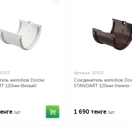
30353
Артикул:
30352
тель желобов Docke
Соединитель желобов Do
T 120мм (белый)
STANDART 120мм (темно-
коричневый)
тенге
1 690 тенге
/шт
/шт