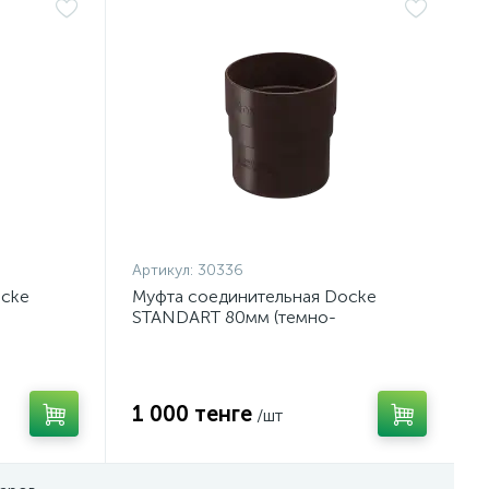
Артикул:
30336
ocke
Муфта соединительная Docke
STANDART 80мм (темно-
коричневый)
1 000 тенге
/шт