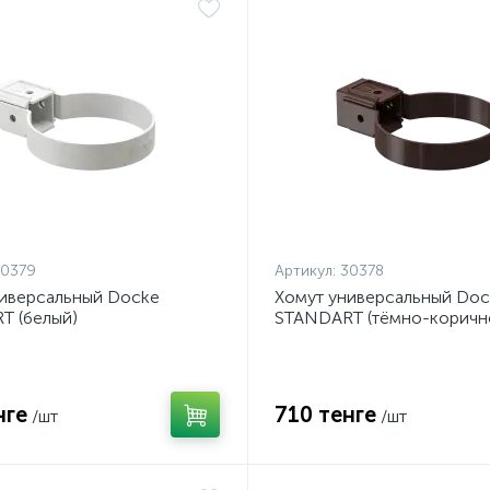
30379
Артикул:
30378
ниверсальный Docke
Хомут универсальный Doc
T (белый)
STANDART (тёмно-коричн
нге
710 тенге
/шт
/шт