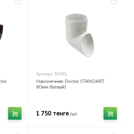
Артикул:
30345
cke
Наконечник Docke STANDART
80мм (белый)
1 750 тенге
/шт