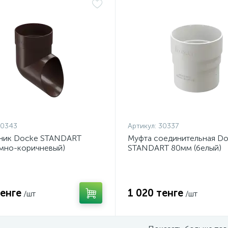
30343
Артикул:
30337
ник Docke STANDART
Муфта соединительная D
емно-коричневый)
STANDART 80мм (белый)
тенге
1 020 тенге
/шт
/шт