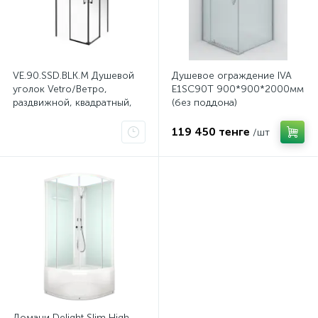
VE.90.SSD.BLK.M Душевой
Душевое ограждение IVA
уголок Vetro/Ветро,
E1SC90Т 900*900*2000мм
раздвижной, квадратный,
(без поддона)
90х90х195, матовый
тонированное стекло
черный
119 450 тенге
/шт
Домани Delight Slim High