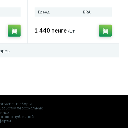
П
Бренд
ERA
1 440 тенге
/шт
варов
огласие на сбор и
бработку персональных
анных
оговор публичной
ферты