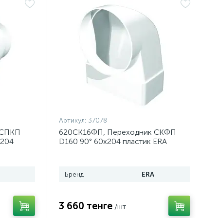
Артикул:
37078
 СПКП
620СК16ФП, Переходник СКФП
х204
D160 90° 60х204 пластик ERA
Бренд
ERA
3 660 тенге
/шт