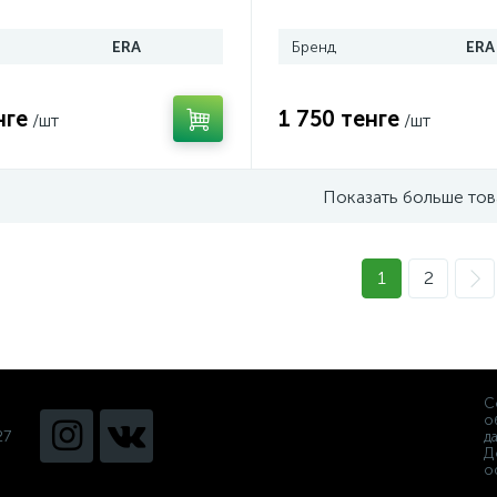
60х204/D125,620СП12,5К
ERA
Бренд
ERA
нге
1 750 тенге
/шт
/шт
Показать больше то
1
2
С
о
27
д
Д
о