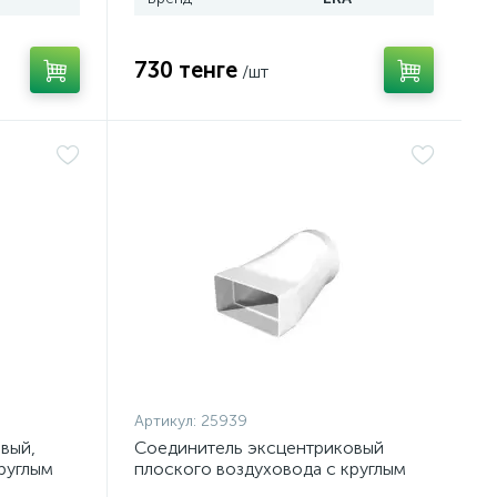
730 тенге
/шт
Артикул:
25939
вый,
Соединитель эксцентриковый
руглым
плоского воздуховода с круглым
пластик, 60х120/D100,612СП10КП