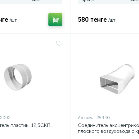
нге
580 тенге
/шт
/шт
32002
Артикул:
25940
ель пластик, 12,5СКП,
Соединитель эксцентрико
плоского воздуховода с к
пластик,