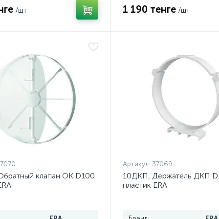
нге
1 190 тенге
/шт
/шт
7070
Артикул:
37069
Обратный клапан ОК D100
10ДКП, Держатель ДКП D
ERA
пластик ERA
ERA
Бренд
ERA