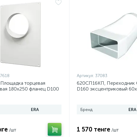
7618
Артикул:
37083
 Площадка торцевая
620СП16КП, Переходник
вая 180х250 фланец D100
D160 эксцентриковый 60
пластик ERA
ERA
Бренд
ERA
нге
1 570 тенге
/шт
/шт