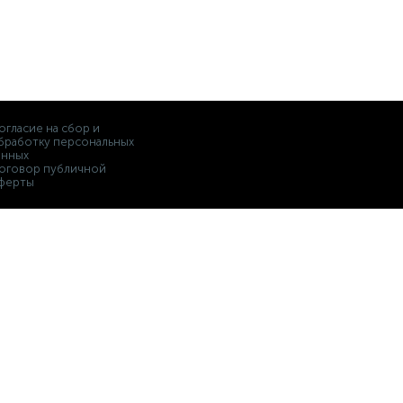
огласие на сбор и
бработку персональных
анных
оговор публичной
ферты