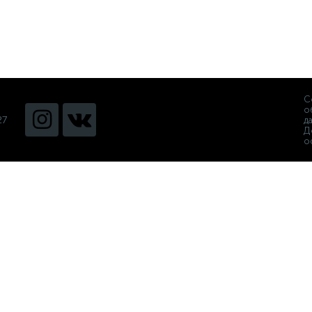
С
о
27
д
Д
о