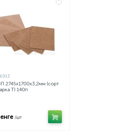
6913
П 2745х1700х3,2мм (сорт
 марка Т) 140п
тенге
/шт