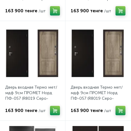
коричневый/Дуб канадский)
коричневый/Дуб канадский)
880L
880R
163 900 тенге
163 900 тенге
/шт
/шт
Дверь входная Термо мет/
Дверь входная Термо мет/
мдф 9см ПРОМЕТ Норд
мдф 9см ПРОМЕТ Норд
ПФ-057 (R8019 Серо-
ПФ-057 (R8019 Серо-
коричневый/Дуб канадский)
коричневый/Дуб канадский)
980L
980R
163 900 тенге
163 900 тенге
/шт
/шт