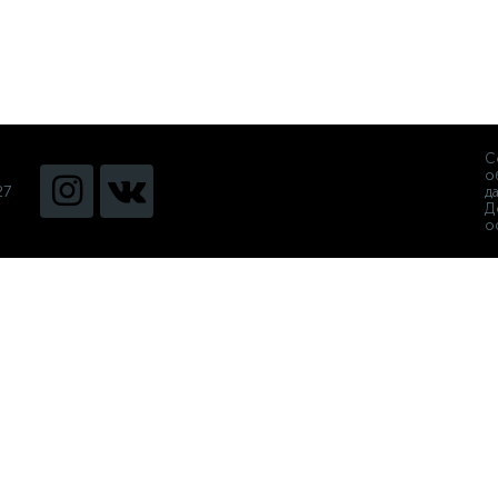
С
о
27
д
Д
о