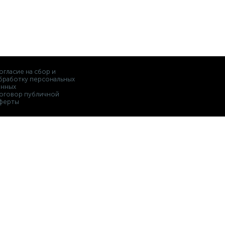
огласие на сбор и
бработку персональных
анных
оговор публичной
ферты