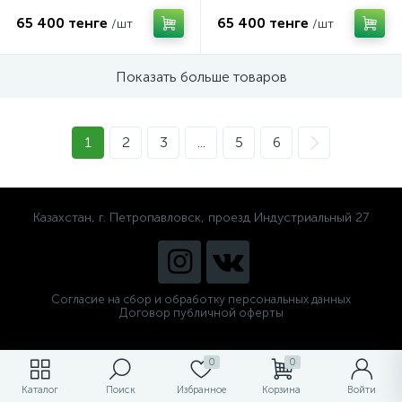
960L
960R
65 400 тенге
65 400 тенге
/шт
/шт
Показать больше товаров
1
2
3
...
5
6
Казахстан, г. Петропавловск, проезд Индустриальный 27
Согласие на сбор и обработку персональных данных
Договор публичной оферты
0
0
Каталог
Поиск
Избранное
Корзина
Войти