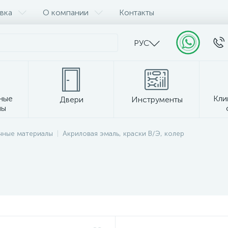
вка
О компании
Контакты
РУС
ные
Кли
Двери
Инструменты
лы
Прочее
чные материалы
Акриловая эмаль, краски В/Э, колер