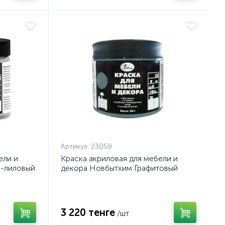
Артикул:
23059
ели и
Краска акриловая для мебели и
о-лиловый
декора Новбытхим Графитовый
0,5кг
3 220 тенге
/шт