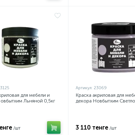
3125
Артикул:
23069
криловая для мебели и
Краска акриловая для меб
овбытхим Льняной 0,5кг
декора Новбытхим Светл
0,5кг
тенге
3 110 тенге
/шт
/шт