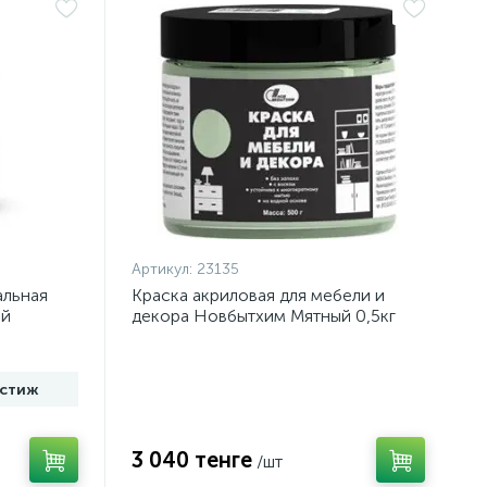
Артикул:
23135
альная
Краска акриловая для мебели и
ый
декора Новбытхим Мятный 0,5кг
стиж
3 040 тенге
/шт