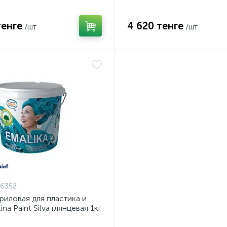
тенге
4 620 тенге
/шт
/шт
36352
риловая для пластика и
ina Paint Silva глянцевая 1кг