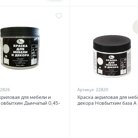
22826
Артикул:
22820
криловая для мебели и
Краска акриловая для меб
Новбытхим Дымчатый 0,45-
декора Новбытхим база А 
0,45кг