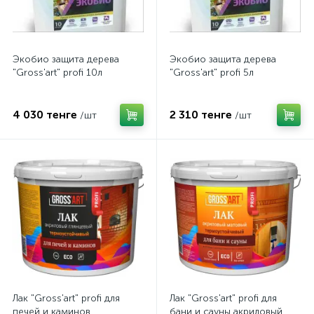
Экобио защита дерева
Экобио защита дерева
"Gross'art" profi 10л
"Gross'art" profi 5л
4 030 тенге
2 310 тенге
/шт
/шт
Лак "Gross'art" profi для
Лак "Gross'art" profi для
печей и каминов
бани и сауны акриловый