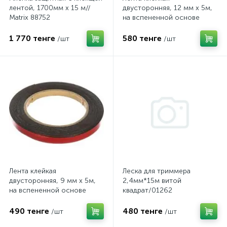
лентой, 1700мм х 15 м//
двусторонняя, 12 мм х 5м,
Matrix 88752
на вспененной основе
усиленная черная// Matrix
89083
1 770 тенге
580 тенге
/шт
/шт
Лента клейкая
Леска для триммера
двусторонняя, 9 мм х 5м,
2,4мм*15м витой
на вспененной основе
квадрат/01262
усиленная черная// Matrix
89082
490 тенге
480 тенге
/шт
/шт