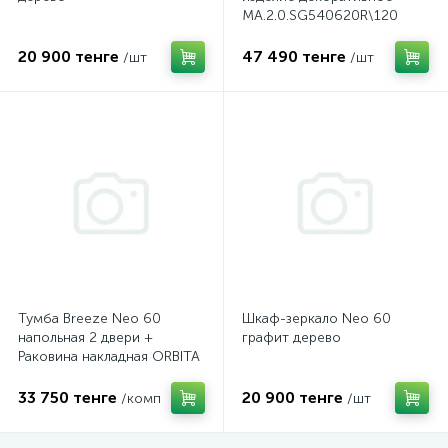
MA.2.0.SG540620R\120
49,6*117*0,9 для раковин
Риккарди, бежевый
20 900 тенге
47 490 тенге
/шт
/шт
матовый (без отверстия)
Тумба Breeze Neo 60
Шкаф-зеркало Neo 60
напольная 2 двери +
графит дерево
Раковина накладная ORBITA
графит-дерево
33 750 тенге
20 900 тенге
/комп
/шт