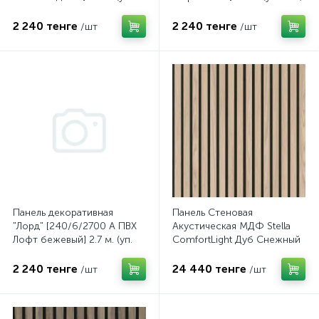
8шт)
2 240 тенге
2 240 тенге
/шт
/шт
Панель декоративная
Панель Стеновая
"Лорд" [240/6/2700 A ПВХ
Акустическая МДФ Stella
Лофт бежевый] 2.7 м. (уп.
ComfortLight Дуб Снежный
8шт)
2780х600х9 (уп.1шт.)
2 240 тенге
24 440 тенге
/шт
/шт