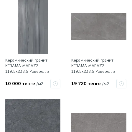
Керамический гранит
Керамический гранит
KERAMA MARAZZI
KERAMA MARAZZI
119,5х238,5 Роверелла
119,5х238,5 Роверелла
серый обрезной
пепельный обрезной
DL590400R
DL590500R
10 000 тенге
19 720 тенге
/м2
/м2