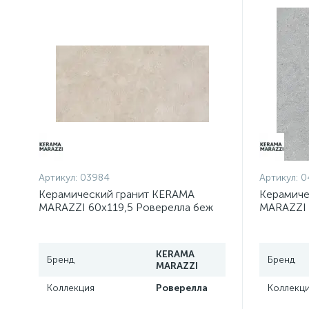
Артикул:
03984
Артикул:
0
Керамический гранит KERAMA
Керамиче
MARAZZI 60х119,5 Роверелла беж
MARAZZI 
обрезной DL500400R
светлый 
KERAMA
Бренд
Бренд
MARAZZI
Коллекция
Роверелла
Коллекц