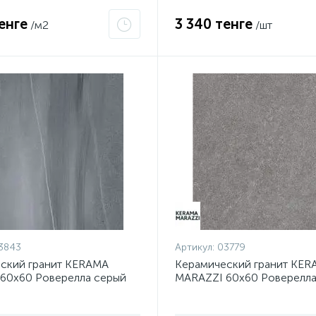
енге
3 340 тенге
/м2
/шт
3843
Артикул:
03779
ский гранит KERAMA
Керамический гранит KER
60х60 Роверелла серый
MARAZZI 60х60 Роверелл
й DL600400R
пепельный обрезной DL6