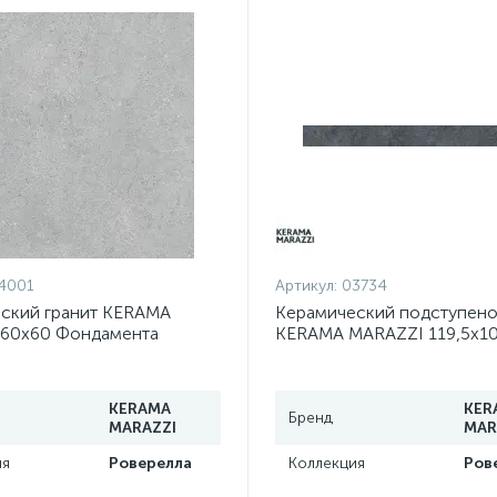
4001
Артикул:
03734
ский гранит KERAMA
Керамический подступен
60х60 Фондамента
KERAMA MARAZZI 119,5х10
обрезной DL600700R
Роверелла серый темный
DL501300R/1
KERAMA
KER
Бренд
MARAZZI
MAR
ия
Роверелла
Коллекция
Ров