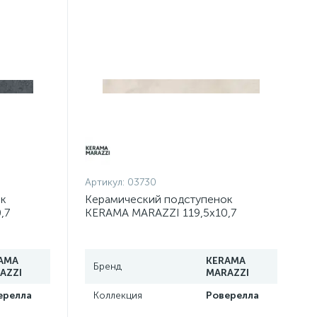
Артикул:
03730
ок
Керамический подступенок
,7
KERAMA MARAZZI 119,5х10,7
Роверелла беж светлый
DL500600R/1
AMA
KERAMA
Бренд
AZZI
MARAZZI
ерелла
Коллекция
Роверелла