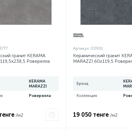
3777
Артикул:
03991
ский гранит KERAMA
Керамический гранит KER
119,5х238,5 Роверелла
MARAZZI 60х119,5 Ровере
й обрезной DL590500R
темный обрезной DL5013
KERAMA
KER
Бренд
MARAZZI
MAR
ия
Роверелла
Коллекция
Ров
тенге
19 050 тенге
/м2
/м2