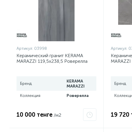
Артикул:
03998
Артикул:
0
Керамический гранит KERAMA
Керамиче
MARAZZI 119,5х238,5 Роверелла
MARAZZI 
серый обрезной DL590400R
пепельны
KERAMA
Бренд
Бренд
MARAZZI
Коллекция
Роверелла
Коллекц
10 000 тенге
19 720 
/м2