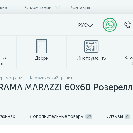
вка
О компании
Контакты
РУС
ные
Кли
Двери
Инструменты
лы
Прочее
керамогранит
Керамический гранит
ERAMA MARAZZI 60х60 Роверелл
газинах
Дополнительные товары
Отзывы
27
0