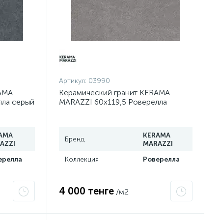
Артикул:
03990
AMA
Керамический гранит KERAMA
лла серый
MARAZZI 60х119,5 Роверелла
00R
пепельный обрезной DL501200R
AMA
KERAMA
Бренд
AZZI
MARAZZI
ерелла
Коллекция
Роверелла
4 000 тенге
/м2