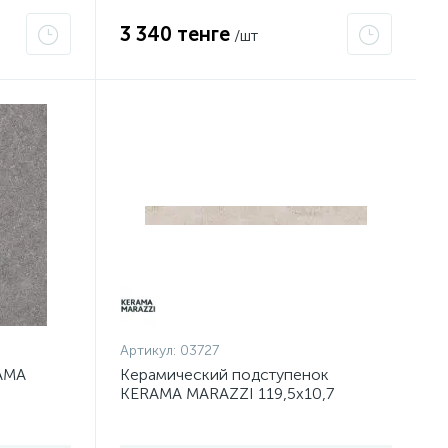
3 340 тенге
/шт
Артикул:
03727
AMA
Керамический подступенок
а
KERAMA MARAZZI 119,5х10,7
01700R
Роверелла беж DL500400R/1