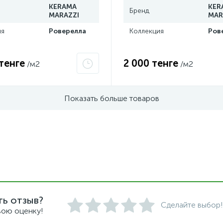
KERAMA
KER
Бренд
MARAZZI
MAR
ия
Роверелла
Коллекция
Ров
тенге
2 000 тенге
/м2
/м2
Показать больше товаров
ть отзыв?
Сделайте выбор!
вою оценку!