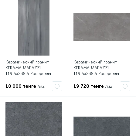
Керамический гранит
Керамический гранит
KERAMA MARAZZI
KERAMA MARAZZI
119,5х238,5 Роверелла
119,5х238,5 Роверелла
серый обрезной
пепельный обрезной
DL590400R
DL590500R
10 000 тенге
19 720 тенге
/м2
/м2