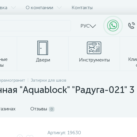
вка
О компании
Контакты
РУС
ные
Кли
Двери
Инструменты
лы
Прочее
керамогранит
Затирки для швов
ая "Aquablock" "Радуга-021" 3 
газинах
Отзывы
0
Артикул:
19630