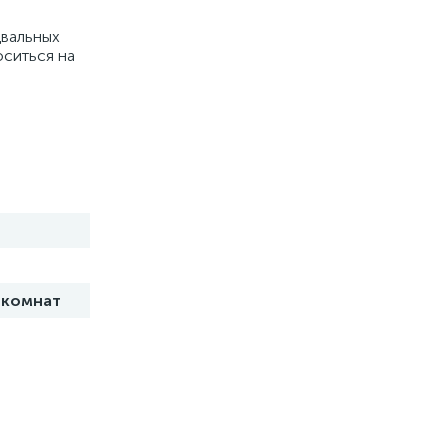
двальных
оситься на
 комнат