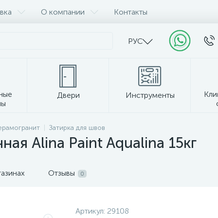
вка
О компании
Контакты
РУС
ные
Кли
Двери
Инструменты
лы
Прочее
керамогранит
Затирка для швов
я Alina Paint Aqualina 15кг
газинах
Отзывы
0
Артикул:
29108