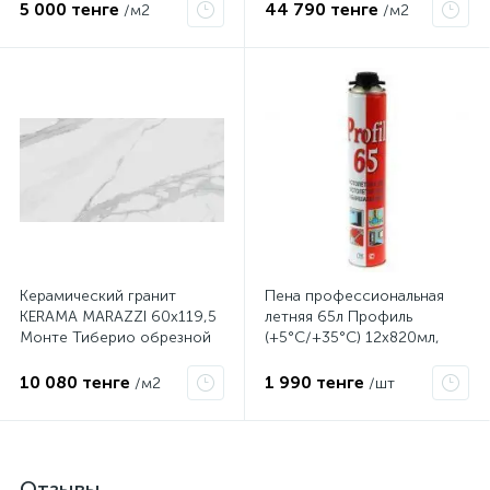
SG622602R
лаппатированный
5 000 тенге
44 790 тенге
/м2
/м2
SG591702R
Керамический гранит
Пена профессиональная
KERAMA MARAZZI 60x119,5
летняя 65л Профиль
Монте Тиберио обрезной
(+5°C/+35°C) 12х820мл,
натуральный SG507100R
130776, Акция
10 080 тенге
1 990 тенге
/м2
/шт
Отзывы