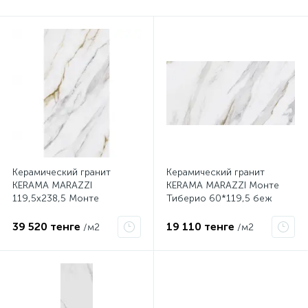
Керамический гранит
Керамический гранит
KERAMA MARAZZI
KERAMA MARAZZI Монте
119,5х238,5 Монте
Тиберио 60*119,5 беж
Тиберио бежевый
лаппатированныйSG564502R
лаппатированный обрезной
39 520 тенге
19 110 тенге
/м2
/м2
лаппатированный обрезной
SG592002R