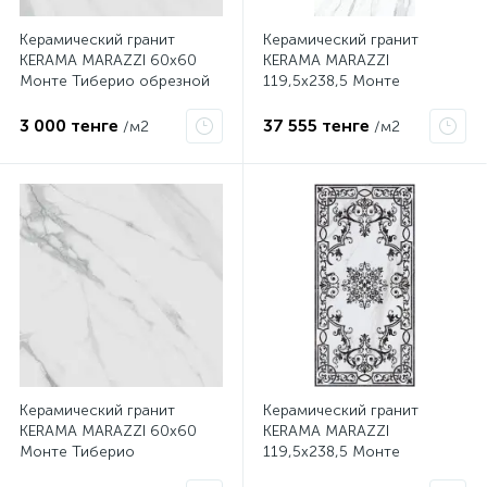
Керамический гранит
Керамический гранит
KERAMA MARAZZI 60х60
KERAMA MARAZZI
Монте Тиберио обрезной
119,5х238,5 Монте
натуральный SG622600R
Тиберио лаппатированный
SG590002R
3 000 тенге
37 555 тенге
/м2
/м2
Керамический гранит
Керамический гранит
KERAMA MARAZZI 60х60
KERAMA MARAZZI
Монте Тиберио
119,5х238,5 Монте
лаппатированный
Тиберио декорированный