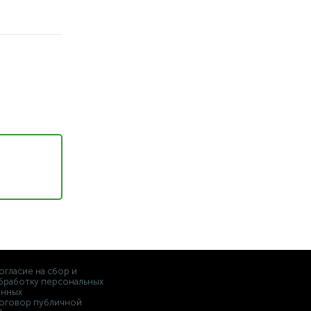
огласие на сбор и
бработку персональных
анных
оговор публичной