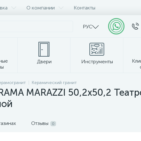
вка
О компании
Контакты
РУС
ные
Кли
Двери
Инструменты
лы
Прочее
керамогранит
Керамический гранит
RAMA MARAZZI 50,2х50,2 Театр
ной
газинах
Отзывы
0