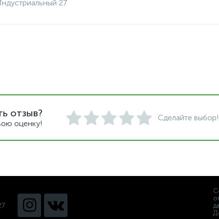
 Индустриальный 27
ть отзыв?
Сделайте выбор!
вою оценку!
С
о
27
д
Д