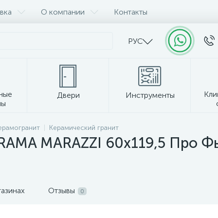
вка
О компании
Контакты
РУС
ные
Кли
Двери
Инструменты
лы
Прочее
керамогранит
Керамический гранит
ERAMA MARAZZI 60x119,5 Про Ф
газинах
Отзывы
0