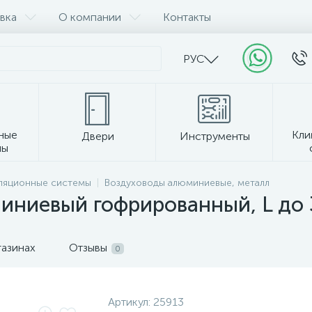
вка
О компании
Контакты
РУС
ные
Кли
Двери
Инструменты
лы
Прочее
ляционные системы
Воздуховоды алюминиевые, металл
иниевый гофрированный, L до 
газинах
Отзывы
0
Артикул:
25913