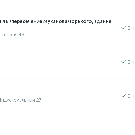
я 48 (пересечение Муканова/Горького, здание
В н
изанская 48
В н
В н
 Индустриальный 27