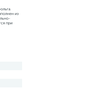
ольга.
ыполнен из
ально-
тся при