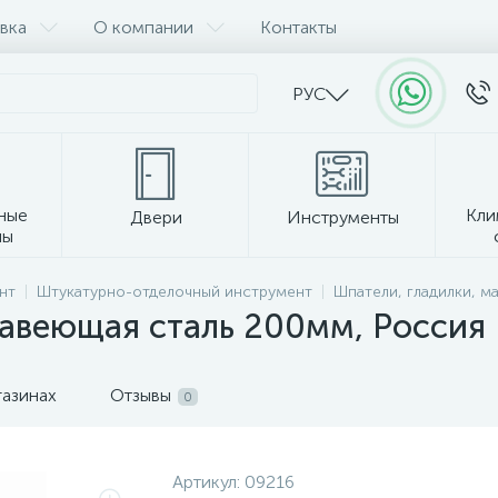
вка
О компании
Контакты
РУС
ные
Кли
Двери
Инструменты
лы
Прочее
нт
Штукатурно-отделочный инструмент
Шпатели, гладилки, м
авеющая сталь 200мм, Россия
газинах
Отзывы
0
Артикул:
09216