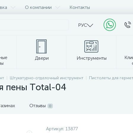
вка
О компании
Контакты
РУС
ные
Кли
Двери
Инструменты
лы
Прочее
нт
Штукатурно-отделочный инструмент
Пистолеты для гермет
 пены Тotal-04
газинах
Отзывы
0
Артикул:
13877