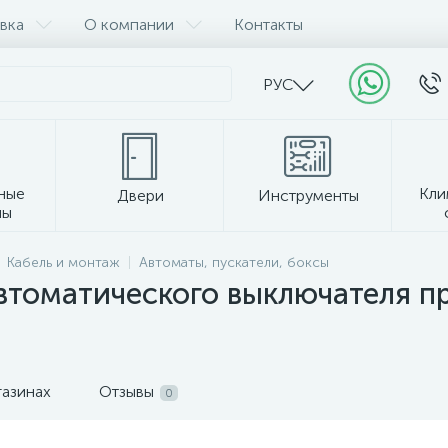
вка
О компании
Контакты
РУС
ные
Кли
Двери
Инструменты
лы
Прочее
Кабель и монтаж
Автоматы, пускатели, боксы
втоматического выключателя п
газинах
Отзывы
0