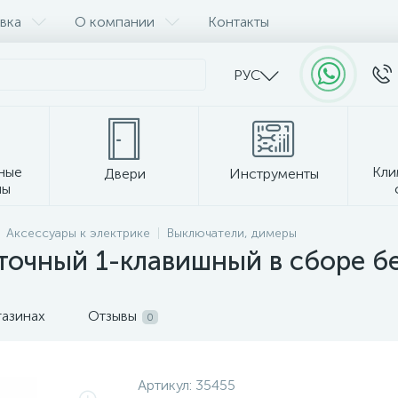
вка
О компании
Контакты
РУС
ные
Кли
Двери
Инструменты
лы
Прочее
Аксессуары к электрике
Выключатели, димеры
точный 1-клавишный в сборе б
газинах
Отзывы
0
Артикул:
35455