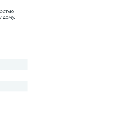
ностью
у дому.