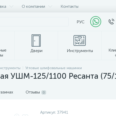
вка
О компании
Контакты
РУС
ные
Кли
Двери
Инструменты
лы
Прочее
инструменты
Угловые шлифовальные машинки
я УШМ-125/1100 Ресанта (75/
газинах
Отзывы
0
Артикул:
37941