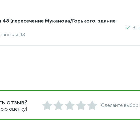
я 48 (пересечение Муканова/Горького, здание
В н
изанская 48
ть отзыв?
Сделайте выбор!
вою оценку!