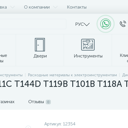
вка
О компании
Контакты
РУС
ные
Кли
Двери
Инструменты
лы
Прочее
инструменты
Расходные материалы к электроинструментам
Ди
11С Т144D T119B T101B T118A 
газинах
Отзывы
0
Артикул:
12354