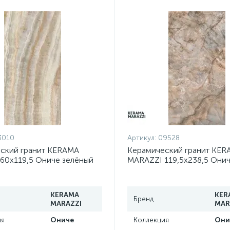
3010
Артикул:
09528
ский гранит KERAMA
Керамический гранит KER
60х119,5 Ониче зелёный
MARAZZI 119,5х238,5 Они
лаппатированный
обрезной лаппатированны
2R
SG595602R
KERAMA
KER
Бренд
MARAZZI
MAR
ия
Ониче
Коллекция
Они