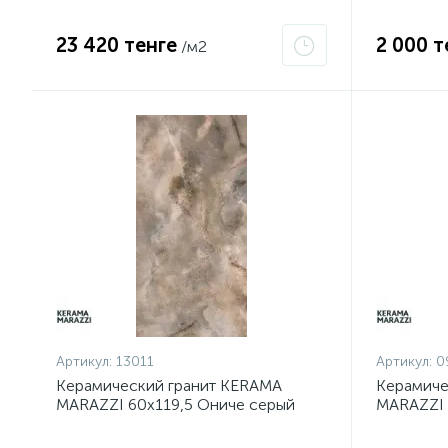
23 420 тенге
2 000 т
/м2
Артикул:
13011
Артикул:
0
Керамический гранит KERAMA
Керамиче
MARAZZI 60х119,5 Ониче серый
MARAZZI 
лаппатированный SG567402R
лаппатир