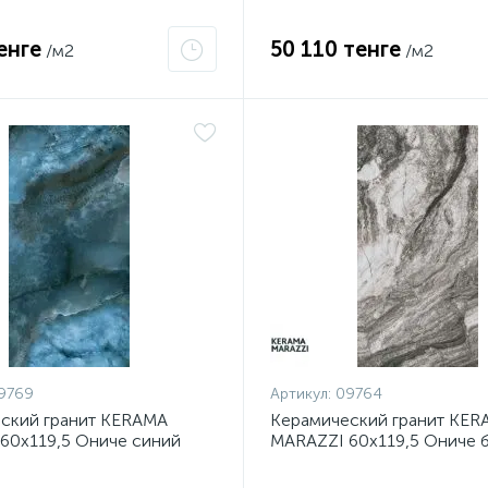
енге
50 110 тенге
/м2
/м2
9769
Артикул:
09764
ский гранит KERAMA
Керамический гранит KER
60х119,5 Ониче синий
MARAZZI 60х119,5 Ониче 
ованный SG567502R
чёрный лаппатированный
SG567702R