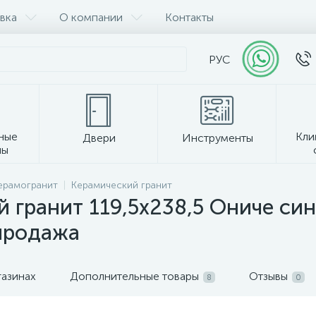
вка
О компании
Контакты
РУС
ные
Кли
Двери
Инструменты
лы
Прочее
керамогранит
Керамический гранит
 гранит 119,5х238,5 Ониче син
спродажа
газинах
Дополнительные товары
Отзывы
8
0