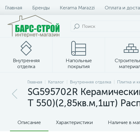
Главная
Бренды
Kerama Marazzi
Оплата и доста
Внутренняя
Напольные
Строитель
отделка
покрытия
материа
Плитка и керамогранит
Главная
Каталог
Внутренняя отделка
Плитка и 
SG595702R Керамический
Т 550)(2,85кв.м,1шт) Ра
Описание
Характеристики
Наличие в ма