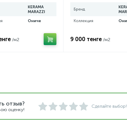
KERAMA
KER
Бренд
MARAZZI
MAR
ия
Ониче
Коллекция
Они
енге
9 000 тенге
/м2
/м2
ть отзыв?
Сделайте выбор!
вою оценку!