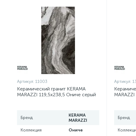
Артикул:
11003
Артикул:
1
Керамический гранит KERAMA
Керамиче
MARAZZI 119,5х238,5 Ониче серый
MARAZZI 
тёмный лаппатированный
светлый 
SG595902R
SG56720
KERAMA
Бренд
Бренд
MARAZZI
Коллекция
Ониче
Коллекц