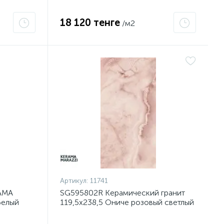
18 120 тенге
/м2
Артикул:
11741
AMA
SG595802R Керамический гранит
белый
119,5х238,5 Ониче розовый светлый
лаппатированный (1, Т 550) (1, Т 547)
(2,85 кв.м, 1 шт), м2 Вывод