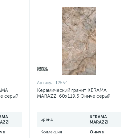
Артикул:
12554
AMA
Керамический гранит KERAMA
че серый
MARAZZI 60х119,5 Ониче серый
й
лаппатированный SG568702R
AMA
KERAMA
Бренд
AZZI
MARAZZI
че
Коллекция
Ониче