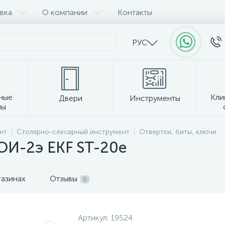
вка
О компании
Контакты
РУС
ные
Кли
Двери
Инструменты
лы
Прочее
нт
Столярно-слесарный инструмент
Отвертки, биты, ключи
ОИ-2э EKF ST-20e
газинах
Отзывы
0
Артикул:
19524