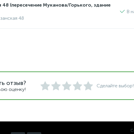
я 48 (пересечение Муканова/Горького, здание
В н
изанская 48
ть отзыв?
Сделайте выбор!
вою оценку!
С