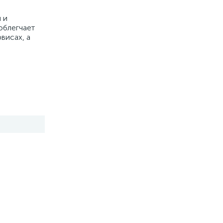
 и
облегчает
висах, а