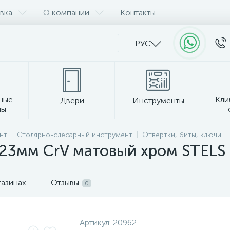
вка
О компании
Контакты
РУС
ные
Кли
Двери
Инструменты
лы
Прочее
нт
Столярно-слесарный инструмент
Отвертки, биты, ключи
23мм CrV матовый хром STELS
газинах
Отзывы
0
Артикул:
20962