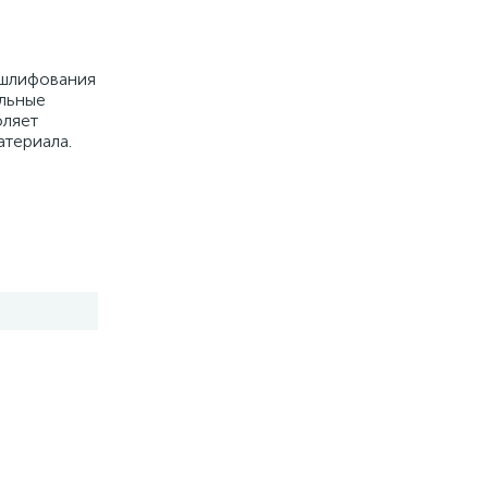
 шлифования
альные
оляет
атериала.