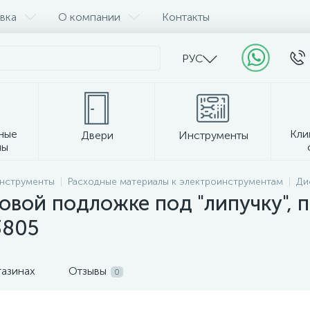
вка
О компании
Контакты
РУС
ные
Кли
Двери
Инструменты
лы
Прочее
инструменты
Расходные материалы к электроинструментам
Ди
овой подложке под "липучку", 
3805
газинах
Отзывы
0