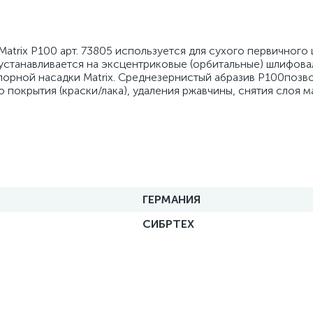
atrix Р100 арт. 73805 используется для сухого первичного
г устанавливается на эксцентриковые (орбитальные) шлифов
порной насадки Matrix. Среднезернистый абразив Р100позв
о покрытия (краски/лака), удаления ржавчины, снятия слоя м
ГЕРМАНИЯ
СИБРТЕХ