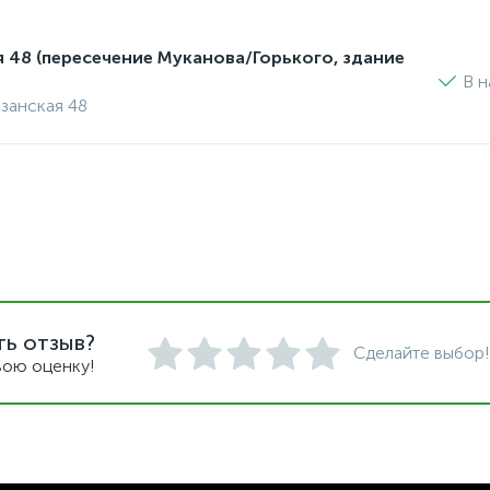
я 48 (пересечение Муканова/Горького, здание
В н
изанская 48
ть отзыв?
Сделайте выбор!
вою оценку!