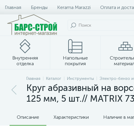
Главная
Бренды
Kerama Marazzi
Оплата и доста
Внутренняя
Напольные
Строитель
отделка
покрытия
материа
Плитка и керамогранит
Главная
Каталог
Инструменты
Электро-бензо 
Круг абразивный на ворс
125 мм, 5 шт.// MATRIX 7
Описание
Характеристики
Наличие в ма