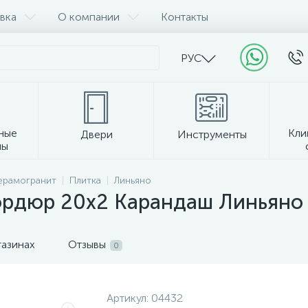
вка
О компании
Контакты
РУС
ные
Кли
Двери
Инструменты
лы
Прочее
керамогранит
Плитка
Линьяно
ордюр 20х2 Карандаш Линьяно 
газинах
Отзывы
0
Артикул:
04432