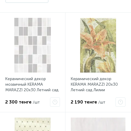
Керамический декор
Керамический декор
мозаичный KERAMA
KERAMA MARAZZI 20х30
MARAZZI 20х30 Летний сад
Летний сад Лилии
светлый мозаичный
лаппатированный
MM8277
HGD\A143\880L
2 300 тенге
2 190 тенге
/шт
/шт