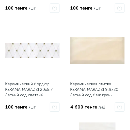
AD\А288\8259
AD\C288\8261
100 тенге
100 тенге
/шт
/шт
Керамический бордюр
Керамическая плитка
KERAMA MARAZZI 20х5,7
KERAMA MARAZZI 9,9х20
Летний сад светлый
Летний сад беж грань
AD\A287\8259
19014
100 тенге
4 600 тенге
/шт
/м2