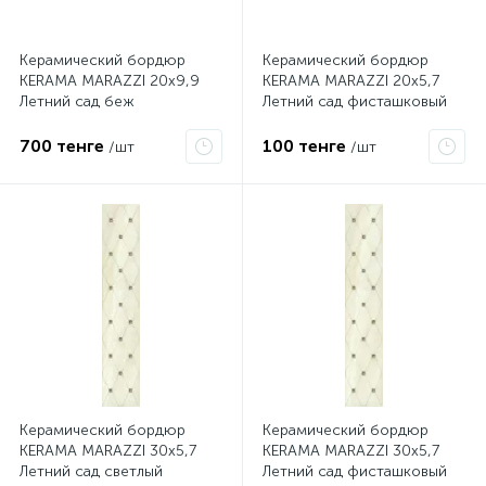
Керамический бордюр
Керамический бордюр
KERAMA MARAZZI 20х9,9
KERAMA MARAZZI 20х5,7
Летний сад беж
Летний сад фисташковый
структурированный
AD\C287\8261
19017\3F
700 тенге
100 тенге
/шт
/шт
Керамический бордюр
Керамический бордюр
KERAMA MARAZZI 30х5,7
KERAMA MARAZZI 30х5,7
Летний сад светлый
Летний сад фисташковый