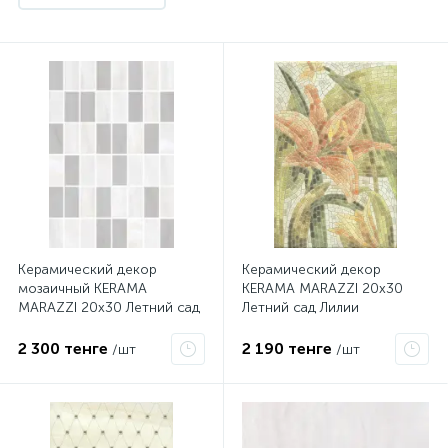
Керамический декор
Керамический декор
мозаичный KERAMA
KERAMA MARAZZI 20х30
MARAZZI 20х30 Летний сад
Летний сад Лилии
светлый мозаичный
лаппатированный
MM8277
HGD\A143\880L
2 300 тенге
2 190 тенге
/шт
/шт