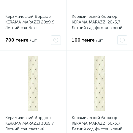
Керамический бордюр
Керамический бордюр
KERAMA MARAZZI 20х9,9
KERAMA MARAZZI 20х5,7
Летний сад беж
Летний сад фисташковый
структурированный
AD\C287\8261
19017\3F
700 тенге
100 тенге
/шт
/шт
Керамический бордюр
Керамический бордюр
KERAMA MARAZZI 30х5,7
KERAMA MARAZZI 30х5,7
Летний сад светлый
Летний сад фисташковый