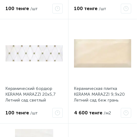
AD\А288\8259
AD\C288\8261
100 тенге
100 тенге
/шт
/шт
Керамический бордюр
Керамическая плитка
KERAMA MARAZZI 20х5,7
KERAMA MARAZZI 9,9х20
Летний сад светлый
Летний сад беж грань
AD\A287\8259
19014
100 тенге
4 600 тенге
/шт
/м2