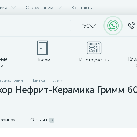
вка
О компании
Контакты
РУС
ные
Кли
Двери
Инструменты
лы
Прочее
керамогранит
Плитка
Гримм
кор Нефрит-Керамика Гримм 6
газинах
Отзывы
0