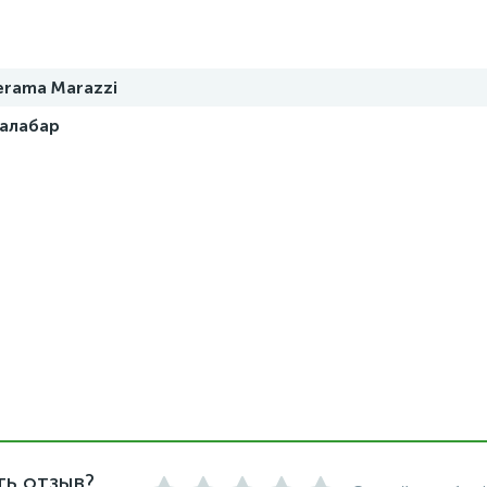
erama Marazzi
алабар
ть отзыв?