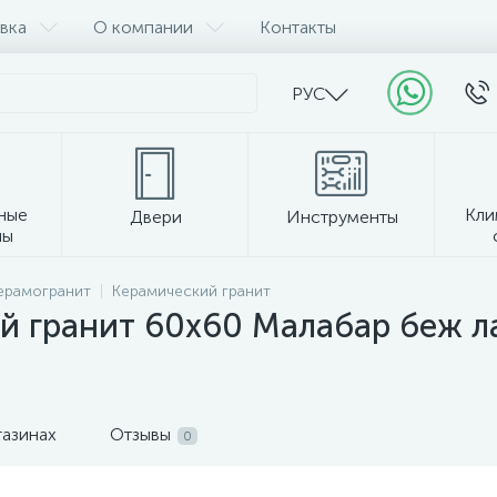
вка
О компании
Контакты
РУС
ные
Кли
Двери
Инструменты
лы
Прочее
керамогранит
Керамический гранит
 гранит 60х60 Малабар беж ла
газинах
Отзывы
0