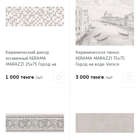
Керамический декор
Керамическое панно
мозаичный KERAMA
KERAMA MARAZZI 75х75
MARAZZI 25х75 Город на
Город на воде Venice
воде MM12114
12109R\3x\3F
1 000 тенге
3 000 тенге
/шт
/шт