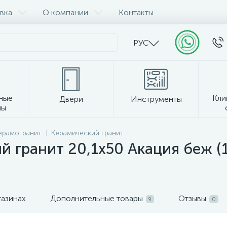
вка
О компании
Контакты
РУС
ные
Кли
Двери
Инструменты
лы
Прочее
керамогранит
Керамический гранит
гранит 20,1х50 Акация беж (1,
газинах
Дополнительные товары
Отзывы
9
0