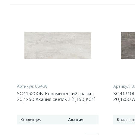
Артикул:
03438
Артикул:
0
SG413200N Керамический гранит
SG413100
20,1х50 Акация светлый (1,Т50,К01)
20,1х50 
(1,21 м2, 12шт) Распродажа
(1,Т50,К00
Распрод
Коллекция
Акация
Коллекц