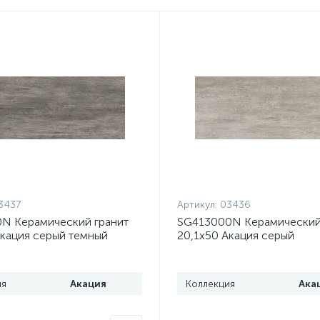
3437
Артикул:
03436
N Керамический гранит
SG413000N Керамический
Акация серый темный
20,1х50 Акация серый
) (1,21 м2, 12шт)
светлый(1,Т48,К01) (1,21 м2
ажа
Распродажа
ия
Акация
Коллекция
Ака