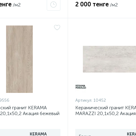
енге
2 000 тенге
/м2
/м2
9556
Артикул:
10452
ский гранит KERAMA
Керамический гранит KER
20,1х50,2 Акация бежевый
MARAZZI 20,1х50,2 Акация
0N
SG413220N
KERAMA
KER