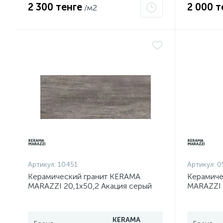
2 300 тенге
2 000 т
/м2
Артикул:
10451
Артикул:
0
Керамический гранит KERAMA
Керамиче
MARAZZI 20,1х50,2 Акация серый
MARAZZI 
тёмный SG413120N
SG41282
KERAMA