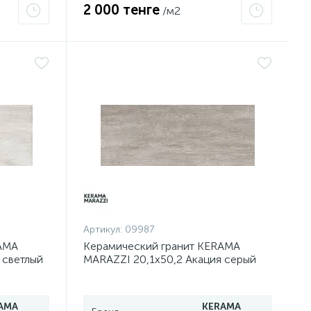
2 000 тенге
/м2
Артикул:
09987
AMA
Керамический гранит KERAMA
 светлый
MARAZZI 20,1х50,2 Акация серый
светлый SG413020N
AMA
KERAMA