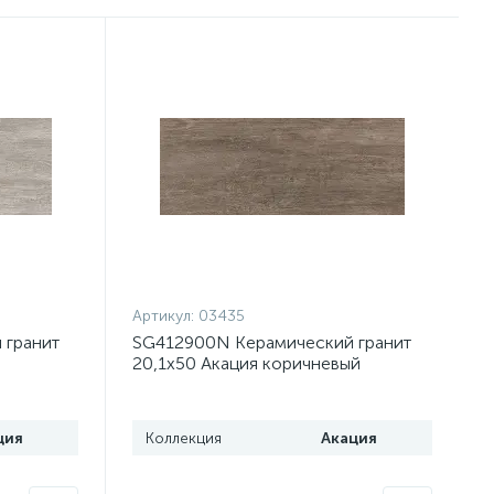
Артикул:
03435
 гранит
SG412900N Керамический гранит
20,1х50 Акация коричневый
, 12шт)
(1,Т50,К01) (1,21 м2, 12шт)
Распродажа
ция
Коллекция
Акация