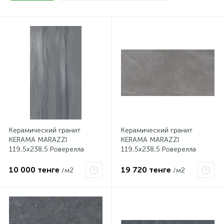
Керамический гранит
Керамический гранит
KERAMA MARAZZI
KERAMA MARAZZI
119,5х238,5 Роверелла
119,5х238,5 Роверелла
серый обрезной
пепельный обрезной
DL590400R
DL590500R
10 000 тенге
19 720 тенге
/м2
/м2