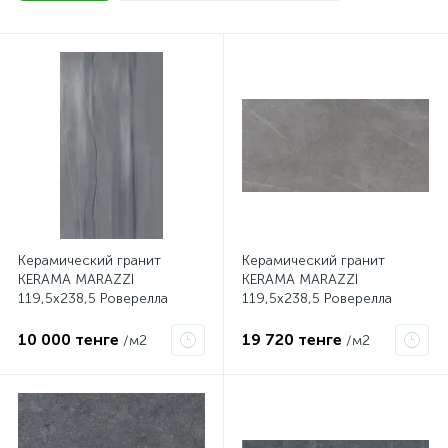
Керамический гранит
Керамический гранит
KERAMA MARAZZI
KERAMA MARAZZI
119,5х238,5 Роверелла
119,5х238,5 Роверелла
серый обрезной
пепельный обрезной
DL590400R
DL590500R
10 000 тенге
19 720 тенге
/м2
/м2