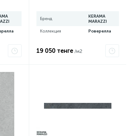
00R
темный обрезной DL501300R
AMA
KERAMA
Бренд
AZZI
MARAZZI
ерелла
Коллекция
Роверелла
19 050 тенге
/м2