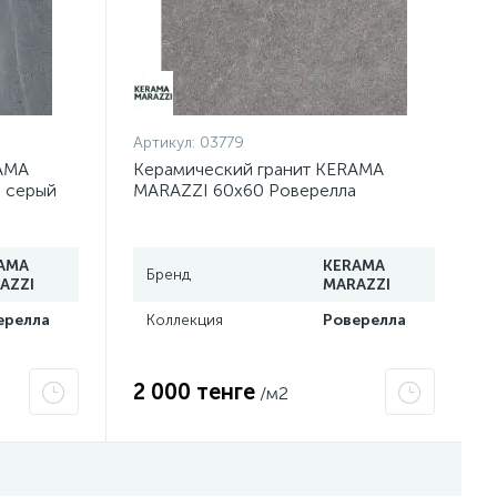
Артикул:
03779
AMA
Керамический гранит KERAMA
 серый
MARAZZI 60х60 Роверелла
пепельный обрезной DL601700R
AMA
KERAMA
Бренд
AZZI
MARAZZI
ерелла
Коллекция
Роверелла
2 000 тенге
/м2