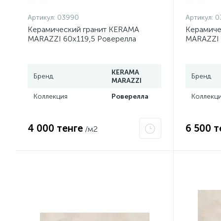
Артикул:
03990
Артикул:
0
Керамический гранит KERAMA
Керамиче
MARAZZI 60х119,5 Роверелла
MARAZZI 
пепельный обрезной DL501200R
обрезно
KERAMA
Бренд
Бренд
MARAZZI
Коллекция
Роверелла
Коллекц
4 000 тенге
6 500 т
/м2