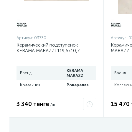
Артикул:
03730
Артикул:
0
Керамический подступенок
Керамиче
KERAMA MARAZZI 119,5х10,7
MARAZZI 
Роверелла беж светлый
светлый 
DL500600R/1
KERAMA
Бренд
Бренд
MARAZZI
Коллекция
Роверелла
Коллекц
3 340 тенге
15 470 
/шт