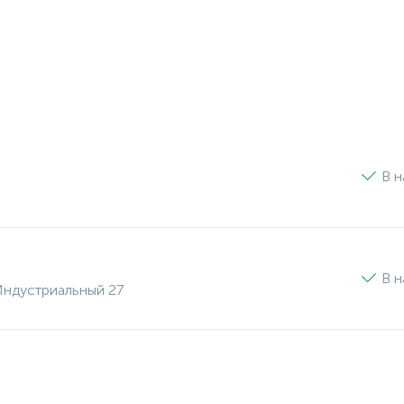
В н
В н
 Индустриальный 27