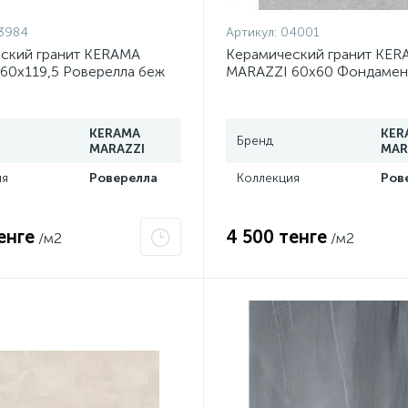
3984
Артикул:
04001
ский гранит KERAMA
Керамический гранит KER
60х119,5 Роверелла беж
MARAZZI 60х60 Фондамен
й DL500400R
светлый обрезной DL600
KERAMA
KER
Бренд
MARAZZI
MAR
ия
Роверелла
Коллекция
Ров
енге
4 500 тенге
/м2
/м2