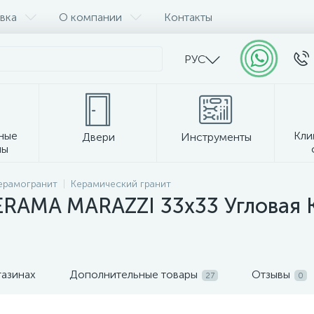
вка
О компании
Контакты
РУС
ные
Кли
Двери
Инструменты
лы
Прочее
керамогранит
Керамический гранит
ERAMA MARAZZI 33х33 Угловая 
газинах
Дополнительные товары
Отзывы
27
0