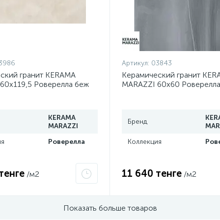
3986
Артикул:
03843
ский гранит KERAMA
Керамический гранит KER
60х119,5 Роверелла беж
MARAZZI 60х60 Роверелла
обрезной DL500600R
обрезной DL600400R
KERAMA
KER
Бренд
MARAZZI
MAR
ия
Роверелла
Коллекция
Ров
тенге
11 640 тенге
/м2
/м2
Показать больше товаров