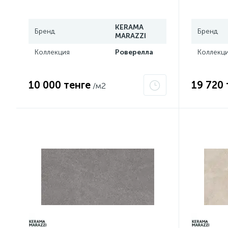
серый обрезной DL590400R
пепельны
KERAMA
Бренд
Бренд
MARAZZI
Коллекция
Роверелла
Коллекц
10 000 тенге
19 720 
/м2