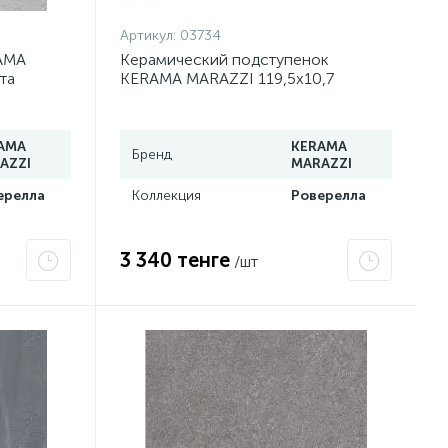
Артикул:
03734
AMA
Керамический подступенок
та
KERAMA MARAZZI 119,5х10,7
700R
Роверелла серый темный
DL501300R/1
AMA
KERAMA
Бренд
AZZI
MARAZZI
ерелла
Коллекция
Роверелла
3 340 тенге
/шт