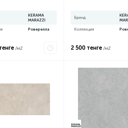
й обрезной DL590500R
темный обрезной DL6006
KERAMA
KER
Бренд
MARAZZI
MAR
ия
Роверелла
Коллекция
Ров
тенге
2 500 тенге
/м2
/м2