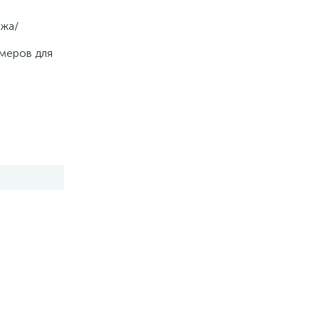
ажа/
меров для