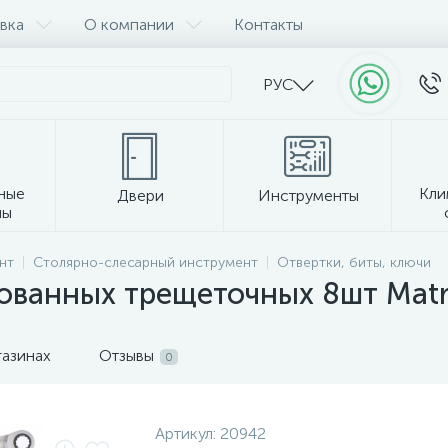
вка
О компании
Контакты
РУС
ные
Кли
Двери
Инструменты
лы
Прочее
нт
Столярно-слесарный инструмент
Отвертки, биты, ключи
ванных трещеточных 8шт Matri
газинах
Отзывы
0
Артикул:
20942