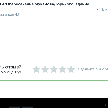
я 48 (пересечение Муканова/Горького, здание
В н
изанская 48
ть отзыв?
Сделайте выбор!
вою оценку!
С