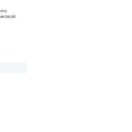
что
тиковой