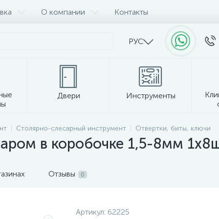
вка
О компании
Контакты
РУС
ные
Кли
Двери
Инструменты
лы
Прочее
нт
Столярно-слесарный инструмент
Отвертки, биты, ключи
аром в коробочке 1,5-8мм 1х8
газинах
Отзывы
0
Артикул:
62225