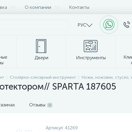
вка
О компании
Контакты
РУС
ные
Кли
Двери
Инструменты
лы
Прочее
нт
Столярно-слесарный инструмент
Ножи, ножовки, стусло, 
ротектором// SPARTA 187605
газинах
Отзывы
0
Артикул:
41269