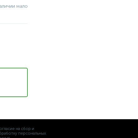
аличии мало
огласие на сбор и
бработку персональных
анных