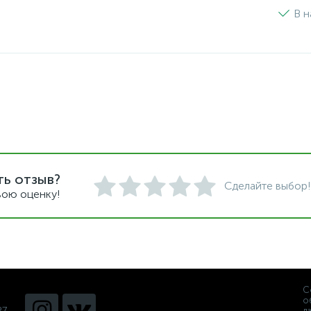
В н
ть отзыв?
Сделайте выбор!
вою оценку!
С
о
27
д