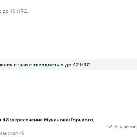
ю до 42 HRC.
нения стали с твердостью до 42 HRC.
я 48 (пересечение Муканова/Горького,
В наличии
изанская 48